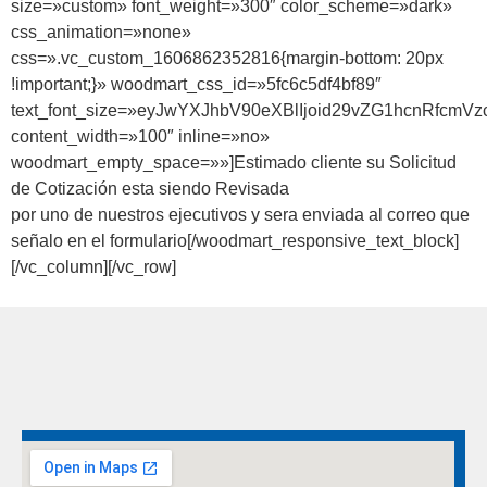
size=»custom» font_weight=»300″ color_scheme=»dark»
css_animation=»none»
css=».vc_custom_1606862352816{margin-bottom: 20px
!important;}» woodmart_css_id=»5fc6c5df4bf89″
text_font_size=»eyJwYXJhbV90eXBlIjoid29vZG1hcnRfcmV
content_width=»100″ inline=»no»
woodmart_empty_space=»»]Estimado cliente su Solicitud
de
Cotización
esta siendo Revisada
por uno de nuestros ejecutivos y sera enviada al correo que
señalo en el formulario[/woodmart_responsive_text_block]
[/vc_column][/vc_row]