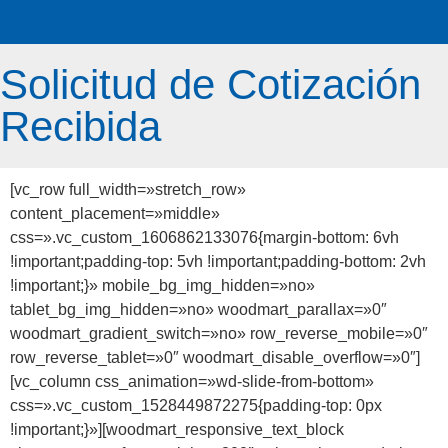
Solicitud de Cotización
Recibida
[vc_row full_width=»stretch_row»
content_placement=»middle»
css=».vc_custom_1606862133076{margin-bottom: 6vh
!important;padding-top: 5vh !important;padding-bottom: 2vh
!important;}» mobile_bg_img_hidden=»no»
tablet_bg_img_hidden=»no» woodmart_parallax=»0″
woodmart_gradient_switch=»no» row_reverse_mobile=»0″
row_reverse_tablet=»0″ woodmart_disable_overflow=»0″]
[vc_column css_animation=»wd-slide-from-bottom»
css=».vc_custom_1528449872275{padding-top: 0px
!important;}»][woodmart_responsive_text_block